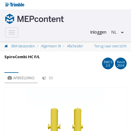
Inloggen
NL
Toggle
navigation
BIM-bestanden
Algemeen W
Afscheider
Terug naar overzicht
SpiroCombi HC F/L
EMCS
Revit
2.0
2024
AFBEELDING
3D