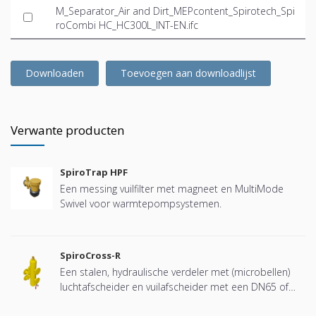
M_Separator_Air and Dirt_MEPcontent_Spirotech_Spi
roCombi HC_HC300L_INT-EN.ifc
Downloaden
Toevoegen aan downloadlijst
Verwante producten
SpiroTrap HPF
Een messing vuilfilter met magneet en MultiMode
Swivel voor warmtepompsystemen.
SpiroCross-R
Een stalen, hydraulische verdeler met (microbellen)
luchtafscheider en vuilafscheider met een DN65 of
DN100 flensverbinding, ontwikkeld voor Remeha