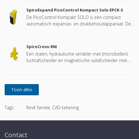
SpiroExpand PicoControl Kompact Solo EPCK-S
De PicoControl Kompakt SOLO is een compact
automatisch expansie- en drukbehoudapparaat. De
unit bevat 1 pomp (1x 100%) en een overstortventiel.
Een drukloos expansievat is geïntegreerd.
SpiroCross-RM
Een stalen, hydraulische verdeler met (microbellen)
luchtafscheider en magnetische vuilafscheider met
een DN65 of DN100 flensverbinding, ontwikkeld voor
Remeha
Tags:
Revit familie, CAD-tekening
Contact