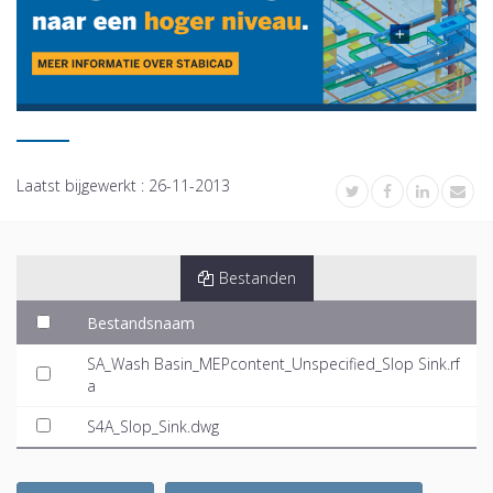
Laatst bijgewerkt :
26-11-2013
Bestanden
Bestandsnaam
SA_Wash Basin_MEPcontent_Unspecified_Slop Sink.rf
a
S4A_Slop_Sink.dwg