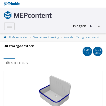
Inloggen
NL
Toggle
navigation
BIM-bestanden
Sanitair en Riolering
Wastafel
Terug naar overzicht
Uitstortgootsteen
EMCS
Revit
2.0
2024
AFBEELDING