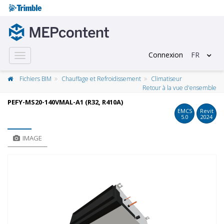
Connexion
FR
Toggle
navigation
Fichiers BIM
Chauffage et Refroidissement
Climatiseur
Retour à la vue d'ensemble
PEFY-MS20-140VMAL-A1 (R32, R410A)
EMCS
Revit
5.0
2024
IMAGE