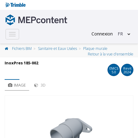
Connexion
FR
Toggle
navigation
Fichiers BIM
Sanitaire et Eaux Usées
Plaque murale
Retour à la vue d'ensemble
InoxPres 185-002
EMCS
Revit
5.0
2024
IMAGE
3D