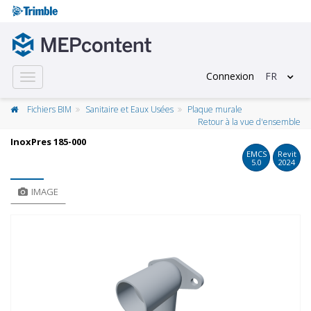
Connexion
FR
Toggle
navigation
Fichiers BIM
Sanitaire et Eaux Usées
Plaque murale
Retour à la vue d'ensemble
InoxPres 185-000
EMCS
Revit
5.0
2024
IMAGE