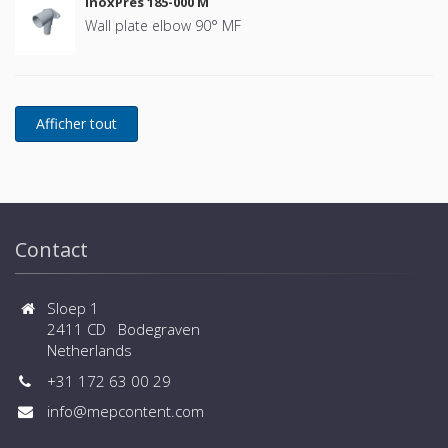
InoxPres 185-000 M
Wall plate elbow 90° MF
Contact
Sloep 1
2411 CD Bodegraven
Netherlands
+31 172 63 00 29
info@mepcontent.com