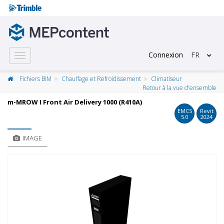
Connexion
FR
Toggle
navigation
Fichiers BIM
Chauffage et Refroidissement
Climatiseur
Retour à la vue d'ensemble
m-MROW I Front Air Delivery 1000 (R410A)
EMCS
Revit
5.0
2024
IMAGE