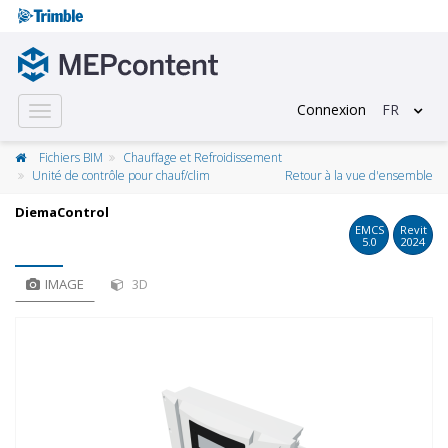
Connexion
FR
Toggle
navigation
Fichiers BIM
Chauffage et Refroidissement
Unité de contrôle pour chauf/clim
Retour à la vue d'ensemble
DiemaControl
EMCS
Revit
5.0
2024
IMAGE
3D