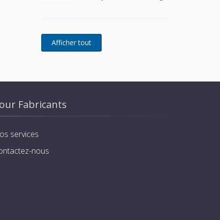
only rooftop unit
our Fabricants
os services
ontactez-nous