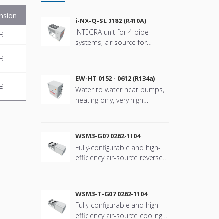
nsion
i-NX-Q-SL 0182 (R410A)
INTEGRA unit for 4-pipe
MB
systems, air source for
outdoor installation, VFD
MB
scroll compressors with
refringerat type R410A
EW-HT 0152 - 0612 (R134a)
MB
Water to water heat pumps,
heating only, very high
temperature water
production with refrigerant
type R134a
WSM3-G07 0262-1104
Fully-configurable and high-
efficiency air-source reverse-
cycle rooftop unit
WSM3-T-G07 0262-1104
Fully-configurable and high-
efficiency air-source cooling