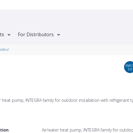
ts
For Distributors
haleur
EMC
5.0
r heat pump, INTEGRA family for outdoor installation with refrigerant 
tion
Air/water heat pump, INTEGRA family for outdo