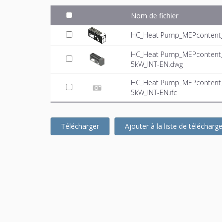
Nom de fichier
HC_Heat Pump_MEPcontent_C
HC_Heat Pump_MEPcontent
5kW_INT-EN.dwg
HC_Heat Pump_MEPcontent
5kW_INT-EN.ifc
Télécharger
Ajouter à la liste de téléchar