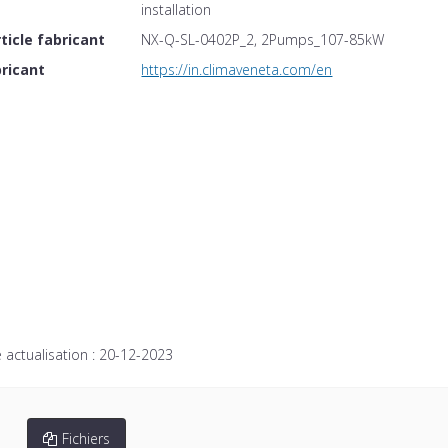
installation
ticle fabricant
NX-Q-SL-0402P_2, 2Pumps_107-85kW
ricant
https://in.climaveneta.com/en
 actualisation :
20-12-2023
Fichiers