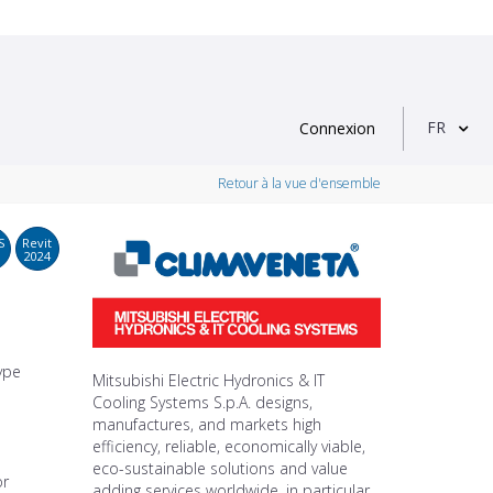
FR
Connexion
Retour à la vue d'ensemble
S
Revit
2024
type
Mitsubishi Electric Hydronics & IT
Cooling Systems S.p.A. designs,
manufactures, and markets high
efficiency, reliable, economically viable,
eco-sustainable solutions and value
or
adding services worldwide, in particular