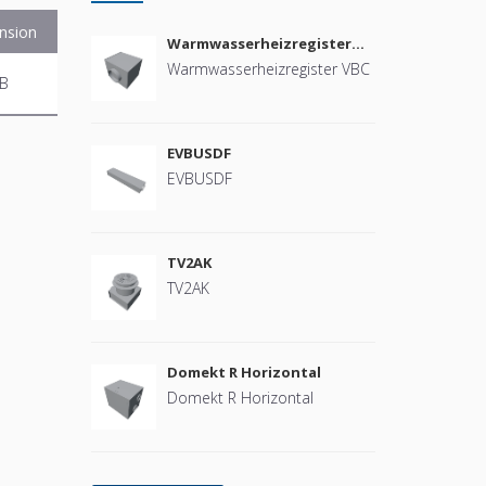
nsion
Warmwasserheizregister
VBC
Warmwasserheizregister VBC
MB
EVBUSDF
EVBUSDF
TV2AK
TV2AK
Domekt R Horizontal
Domekt R Horizontal