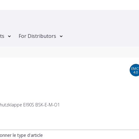
ts
For Distributors
EMC
4.0
hutzklappe EI90S BSK-E-M-O1
onner le type d'article