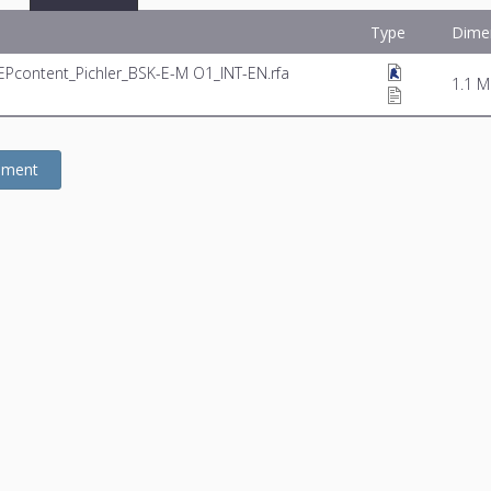
Type
Dime
EPcontent_Pichler_BSK-E-M O1_INT-EN.rfa
1.1 
gement