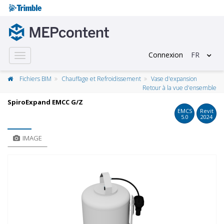
Connexion
FR
Toggle
navigation
Fichiers BIM
Chauffage et Refroidissement
Vase d'expansion
Retour à la vue d'ensemble
SpiroExpand EMCC G/Z
EMCS
Revit
5.0
2024
IMAGE