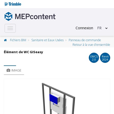
Connexion
FR
Toggle
navigation
Fichiers BIM
Sanitaire et Eaux Usées
Panneau de commande
Retour à la vue d'ensemble
Élément de WC GISeasy
EMCS
Revit
2.0
2024
IMAGE