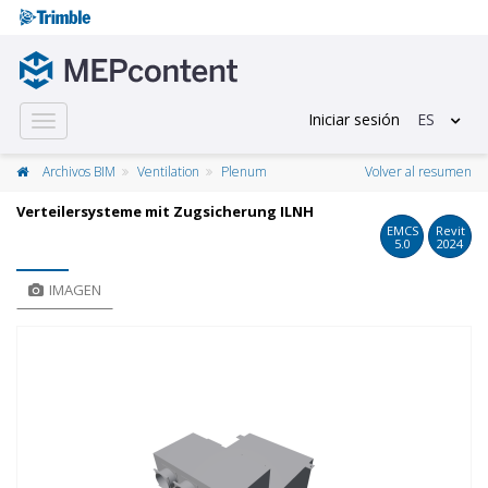
Iniciar sesión
ES
Toggle
navigation
Archivos BIM
Ventilation
Plenum
Volver al resumen
Verteilersysteme mit Zugsicherung ILNH
EMCS
Revit
5.0
2024
IMAGEN