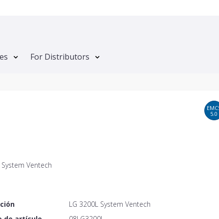
tes
For Distributors
EMC
5.0
 System Ventech
ción
LG 3200L System Ventech
 de artículo
08LG3200L