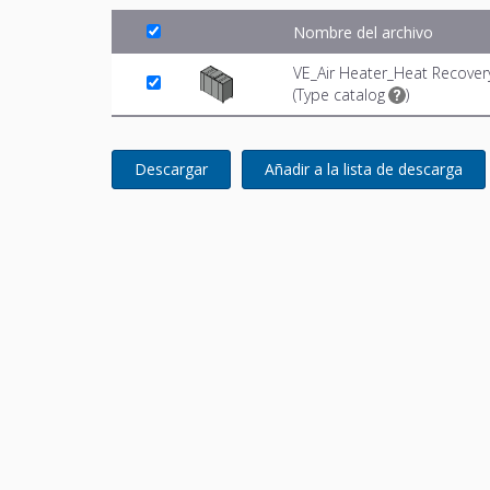
Nombre del archivo
VE_Air Heater_Heat Recover
(
Type catalog
)
Descargar
Añadir a la lista de descarga