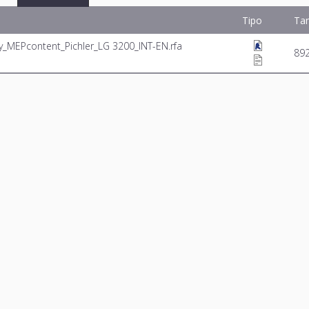
Tipo
Ta
y_MEPcontent_Pichler_LG 3200_INT-EN.rfa
89