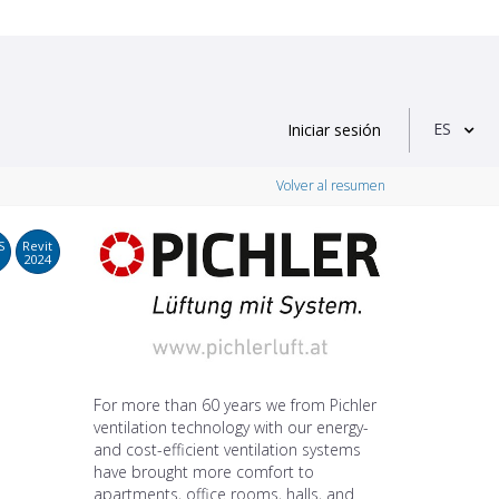
ES
Iniciar sesión
Volver al resumen
S
Revit
2024
For more than 60 years we from Pichler
ventilation technology with our energy-
and cost-efficient ventilation systems
have brought more comfort to
apartments, office rooms, halls, and