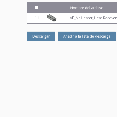
Nombre del archivo
VE_Air Heater_Heat Recover
Descargar
Añadir a la lista de descarga