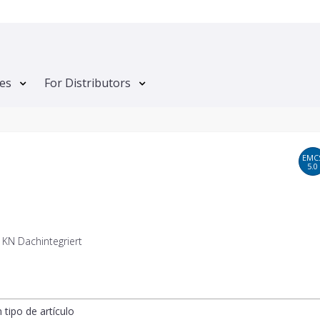
tes
For Distributors
EMC
5.0
 KN Dachintegriert
n tipo de artículo