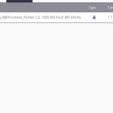
Tipo
Ta
y_MEPcontent_Pichler_LG 1000 KN Roof_INT-EN.rfa
1.7