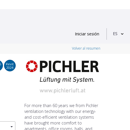
ES
Iniciar sesión
Volver al resumen
S
Revit
2024
For more than 60 years we from Pichler
ventilation technology with our energy-
and cost-efficient ventilation systems
have brought more comfort to
apartments, office rooms, halls, and