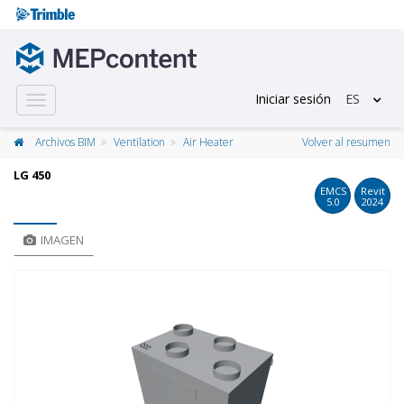
Iniciar sesión
ES
Toggle
navigation
Archivos BIM
Ventilation
Air Heater
Volver al resumen
LG 450
EMCS
Revit
5.0
2024
IMAGEN