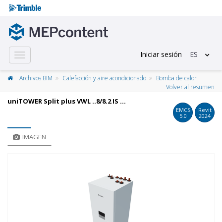
Iniciar sesión
ES
Toggle
navigation
Archivos BIM
Calefacción y aire acondicionado
Bomba de calor
Volver al resumen
uniTOWER Split plus VWL ..8/8.2 IS ...
EMCS
Revit
5.0
2024
IMAGEN