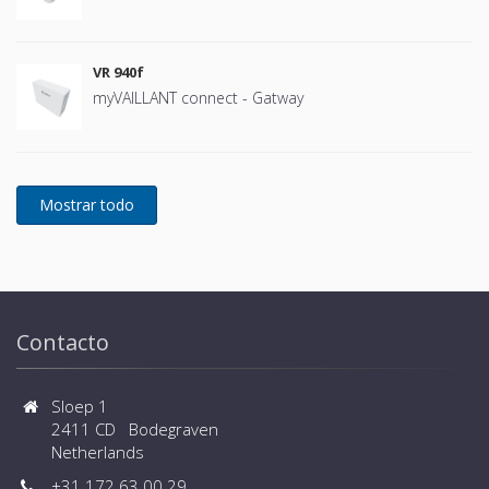
VR 940f
myVAILLANT connect - Gatway
Contacto
Sloep 1
2411 CD Bodegraven
Netherlands
+31 172 63 00 29