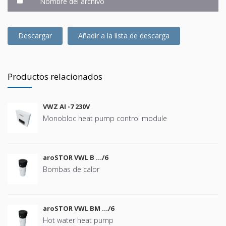
Nombre del archivo
Descargar
Añadir a la lista de descarga
Productos relacionados
VWZ AI -7 230V
Monobloc heat pump control module
aroSTOR VWL B …/6
Bombas de calor
aroSTOR VWL BM …/6
Hot water heat pump