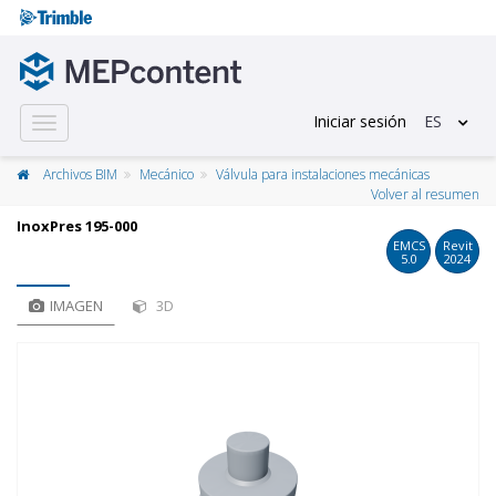
Iniciar sesión
ES
Toggle
navigation
Archivos BIM
Mecánico
Válvula para instalaciones mecánicas
Volver al resumen
InoxPres 195-000
EMCS
Revit
5.0
2024
IMAGEN
3D