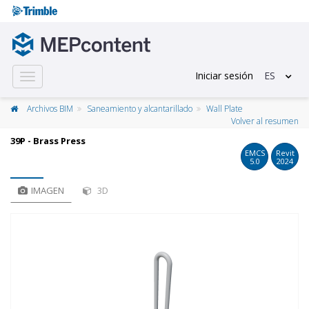
Iniciar sesión
ES
Toggle
navigation
Archivos BIM
Saneamiento y alcantarillado
Wall Plate
Volver al resumen
39P - Brass Press
EMCS
Revit
5.0
2024
IMAGEN
3D