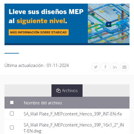
Última actualización :
01-11-2024
Archivos
Nombre del archivo
SA_Wall Plate_F_MEPcontent_Henco_39P_INT-EN.rfa
SA_Wall Plate_F_MEPcontent_Henco_39P_16x1_2''_IN
T-EN.dwg