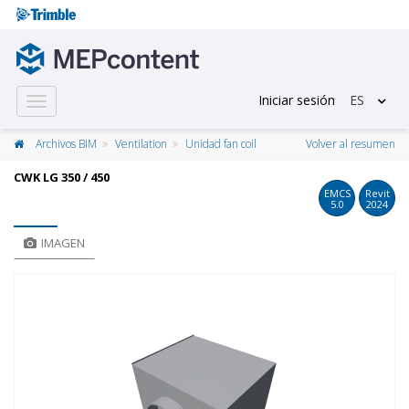
Iniciar sesión
ES
Toggle
navigation
Archivos BIM
Ventilation
Unidad fan coil
Volver al resumen
CWK LG 350 / 450
EMCS
Revit
5.0
2024
IMAGEN