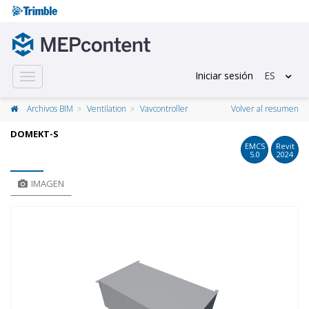
Iniciar sesión
ES
Toggle
navigation
Archivos BIM
Ventilation
Vavcontroller
Volver al resumen
DOMEKT-S
EMCS
Revit
5.0
2024
IMAGEN