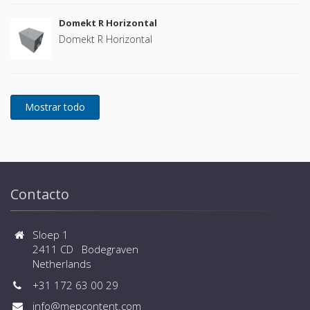
Domekt R Horizontal
Domekt R Horizontal
Contacto
Sloep 1
2411 CD Bodegraven
Netherlands
+31 172 63 00 29
info@mepcontent.com