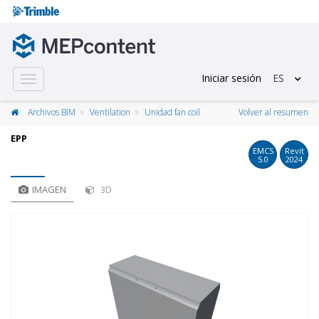
Iniciar sesión
ES
Toggle
navigation
Archivos BIM
Ventilation
Unidad fan coil
Volver al resumen
EPP
EMCS
Revit
5.0
2024
IMAGEN
3D