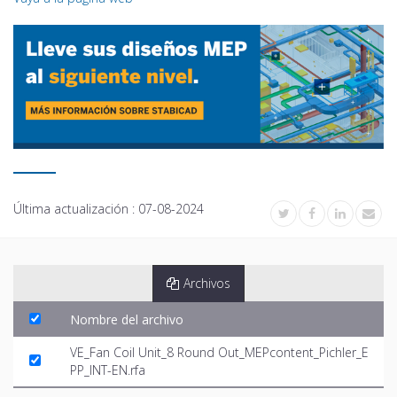
Última actualización :
07-08-2024
Archivos
Nombre del archivo
VE_Fan Coil Unit_8 Round Out_MEPcontent_Pichler_E
PP_INT-EN.rfa