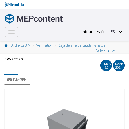
Iniciar sesión
ES
Toggle
navigation
Archivos BIM
Ventilation
Caja de aire de caudal variable
Volver al resumen
PVSREEDB
EMCS
Revit
5.0
2024
IMAGEN