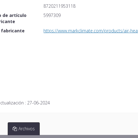
8720211953118
 de artículo
5997309
ricante
 fabricante
https://www.markclimate.com/products/air-heati
ctualización :
27-06-2024
Archivos