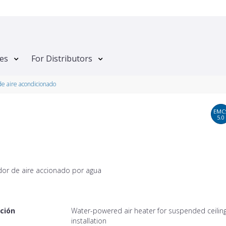
tes
For Distributors
e aire acondicionado
EMC
5.0
dor de aire accionado por agua
ción
Water-powered air heater for suspended ceilin
installation