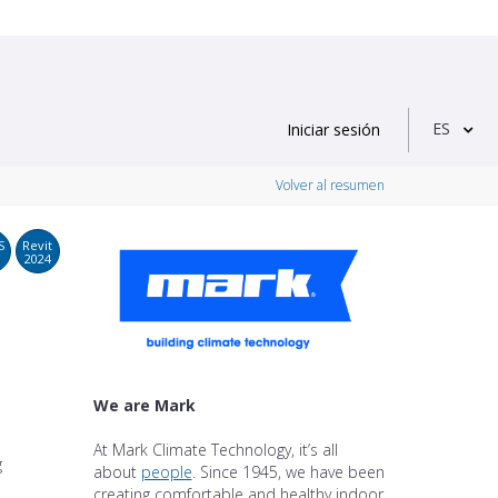
ES
Iniciar sesión
Volver al resumen
S
Revit
2024
We are Mark
At Mark Climate Technology, it’s all
g
about
people
. Since 1945, we have been
creating comfortable and healthy indoor