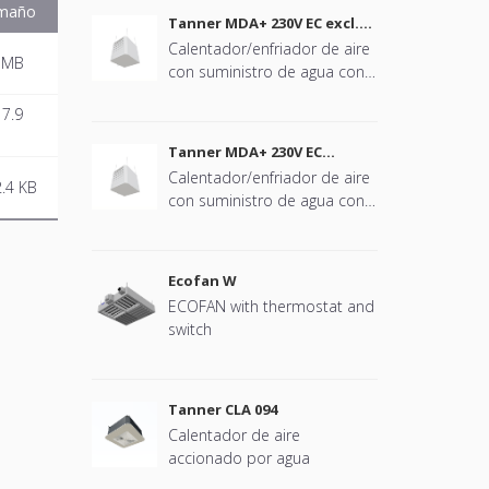
maño
Tanner MDA+ 230V EC excl.
bomba de condensado
Calentador/enfriador de aire
 MB
con suministro de agua con
ventilador axial EC, sin
7.9
bomba de condensado
Tanner MDA+ 230V EC
incluyendo bomba de
Calentador/enfriador de aire
condensado
.4 KB
con suministro de agua con
ventilador axial EC, con
bomba de condensado
Ecofan W
ECOFAN with thermostat and
switch
Tanner CLA 094
Calentador de aire
accionado por agua