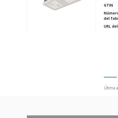
GTIN
Número
del fab
URL del
Última a