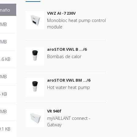
maño
VWZ AI -7 230V
Monobloc heat pump control
 MB
module
 MB
aroSTOR VWL B …/6
Bombas de calor
.6 KB
 MB
aroSTOR VWL BM …/6
Hot water heat pump
5 KB
VR 940f
 MB
myVAILLANT connect -
Gatway
.1 KB