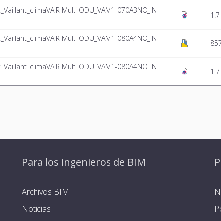
Vaillant_climaVAIR Multi ODU_VAM1-070A3NO_IN
1.7
Vaillant_climaVAIR Multi ODU_VAM1-080A4NO_IN
857
Vaillant_climaVAIR Multi ODU_VAM1-080A4NO_IN
1.7
Para los ingenieros de BIM
P
Archivos BIM
N
Noticias
P