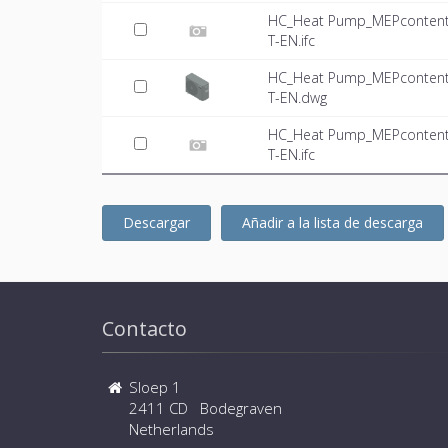
HC_Heat Pump_MEPcontent_
T-EN.ifc
HC_Heat Pump_MEPcontent_
T-EN.dwg
HC_Heat Pump_MEPcontent_
T-EN.ifc
Descargar
Añadir a la lista de descarga
Contacto
Sloep 1
2411 CD Bodegraven
Netherlands