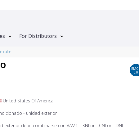
tes
For Distributors
e calor
NO
EMC
5.0
United States Of America
ndicionado - unidad exterior
ad exterior debe combinarse con VAM1-…KNI or …CNI or …DNI