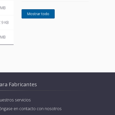
 MB
.9 KB
 MB
ara Fabricantes
uestros servicios
óngase en contacto con nosotros