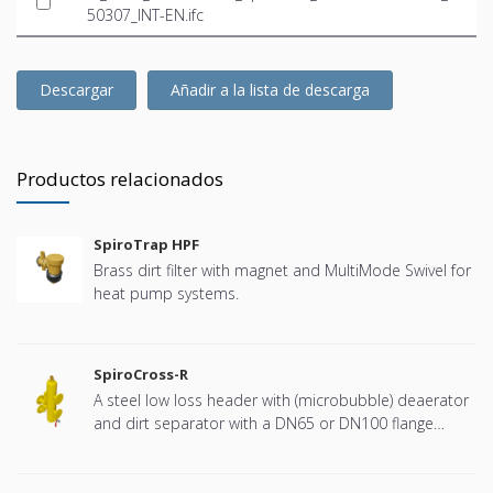
50307_INT-EN.ifc
Descargar
Añadir a la lista de descarga
Productos relacionados
SpiroTrap HPF
Brass dirt filter with magnet and MultiMode Swivel for
heat pump systems.
SpiroCross-R
A steel low loss header with (microbubble) deaerator
and dirt separator with a DN65 or DN100 flange
connection, developed for Remeha