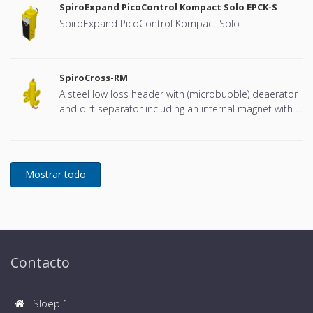
SpiroExpand PicoControl Kompact Solo EPCK-S
SpiroExpand PicoControl Kompact Solo
SpiroCross-RM
A steel low loss header with (microbubble) deaerator
and dirt separator including an internal magnet with a
DN65 or DN100 flange connection, developed for
Remeha
Contacto
Sloep 1