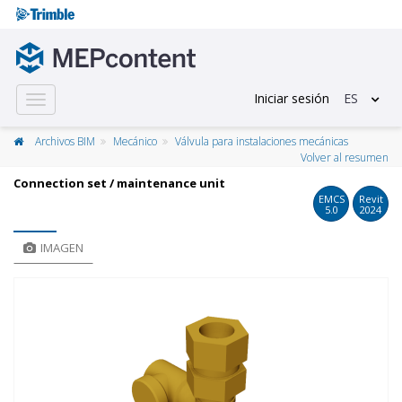
Iniciar sesión
ES
Toggle
navigation
Archivos BIM
Mecánico
Válvula para instalaciones mecánicas
Volver al resumen
Connection set / maintenance unit
EMCS
Revit
5.0
2024
IMAGEN