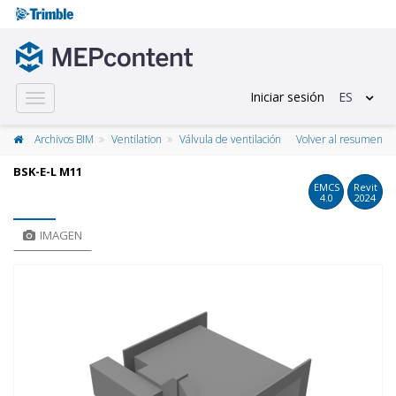
Iniciar sesión
ES
Toggle
navigation
Archivos BIM
Ventilation
Válvula de ventilación
Volver al resumen
BSK-E-L M11
EMCS
Revit
4.0
2024
IMAGEN