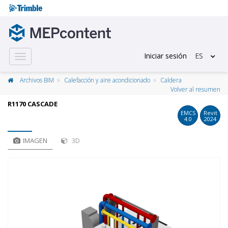
Iniciar sesión
ES
Toggle
navigation
Archivos BIM
Calefacción y aire acondicionado
Caldera
Volver al resumen
R1170 CASCADE
EMCS
Revit
4.0
2024
IMAGEN
3D