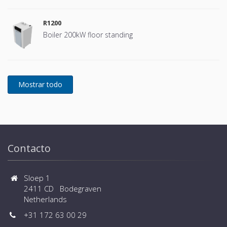
R1200
Boiler 200kW floor standing
Contacto
Sloep 1
2411 CD Bodegraven
Netherlands
+31 172 63 00 29