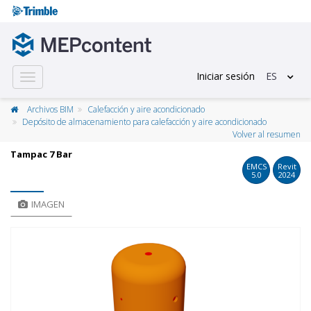
Iniciar sesión
ES
Toggle
navigation
Archivos BIM
Calefacción y aire acondicionado
Depósito de almacenamiento para calefacción y aire acondicionado
Volver al resumen
Tampac 7 Bar
EMCS
Revit
5.0
2024
IMAGEN