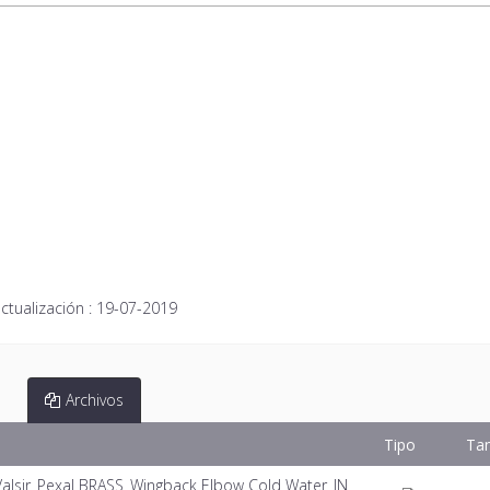
ctualización :
19-07-2019
Archivos
Tipo
Ta
alsir_Pexal BRASS_Wingback Elbow Cold Water_IN