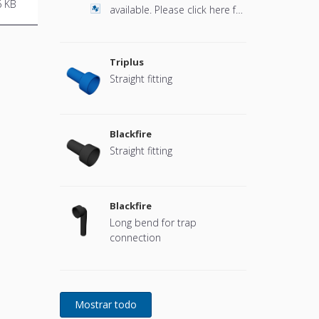
6 KB
available. Please click here for
more information.
Triplus
Straight fitting
Blackfire
Straight fitting
Blackfire
Long bend for trap
connection