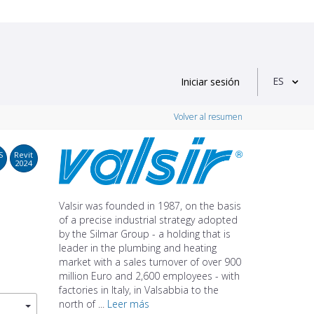
ES
Iniciar sesión
Volver al resumen
S
Revit
2024
Valsir was founded in 1987, on the basis
of a precise industrial strategy adopted
by the Silmar Group - a holding that is
leader in the plumbing and heating
market with a sales turnover of over 900
million Euro and 2,600 employees - with
factories in Italy, in Valsabbia to the
north of ...
Leer más