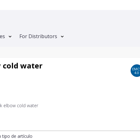
tes
For Distributors
 cold water
EMC
4.0
k elbow cold water
n tipo de artículo