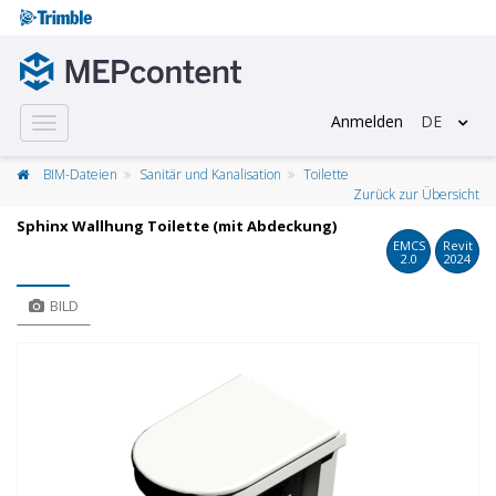
Anmelden
DE
Toggle
navigation
BIM-Dateien
Sanitär und Kanalisation
Toilette
Zurück zur Übersicht
Sphinx Wallhung Toilette (mit Abdeckung)
EMCS
Revit
2.0
2024
BILD