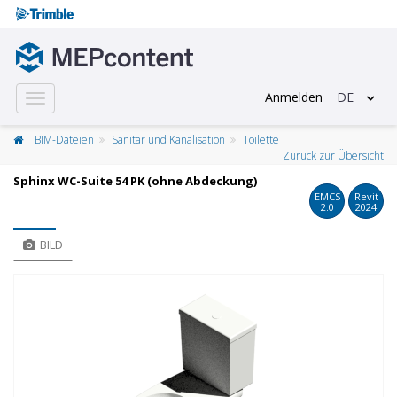
Anmelden
DE
Toggle
navigation
BIM-Dateien
Sanitär und Kanalisation
Toilette
Zurück zur Übersicht
Sphinx WC-Suite 54 PK (ohne Abdeckung)
EMCS
Revit
2.0
2024
BILD