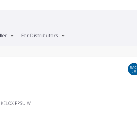
ller
For Distributors
EMC
5.0
T KELOX PPSU-W