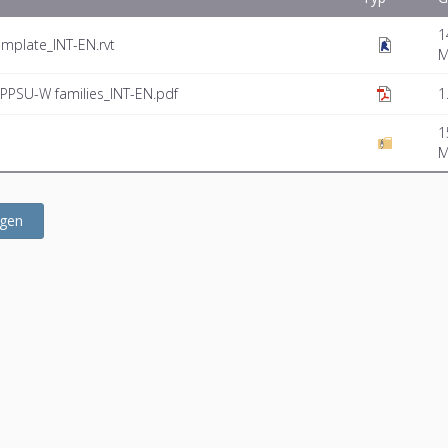
1
mplate_INT-EN.rvt
PPSU-W families_INT-EN.pdf
1
1
ügen