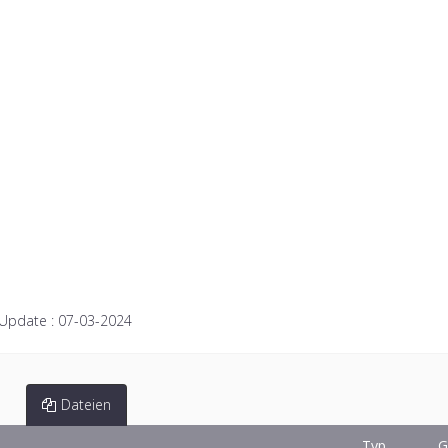
 Update :
07-03-2024
Dateien
Typ
G