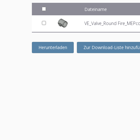
Dateiname
VE_Valve_Round Fire_MEPcon
Herunterladen
Zur Download-Liste hinzuf