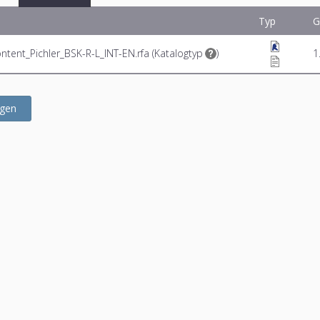
Typ
G
tent_Pichler_BSK-R-L_INT-EN.rfa (
Katalogtyp
)
1
ügen