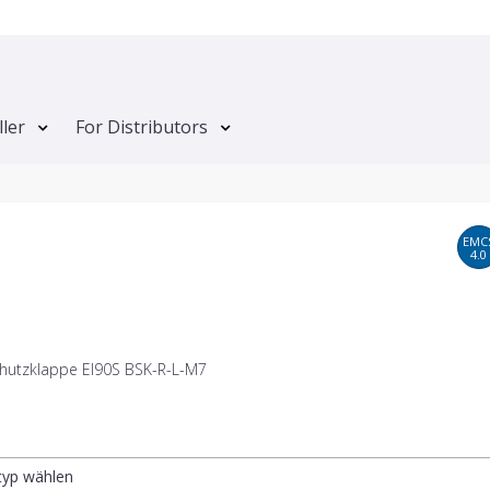
ller
For Distributors
EMC
4.0
hutzklappe EI90S BSK-R-L-M7
ltyp wählen