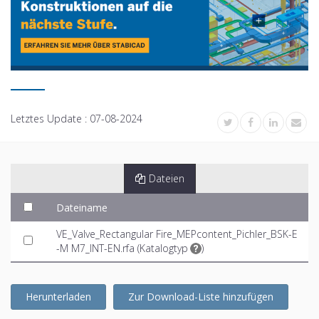
Letztes Update :
07-08-2024
Dateien
Dateiname
VE_Valve_Rectangular Fire_MEPcontent_Pichler_BSK-E
-M M7_INT-EN.rfa (
Katalogtyp
)
Herunterladen
Zur Download-Liste hinzufügen