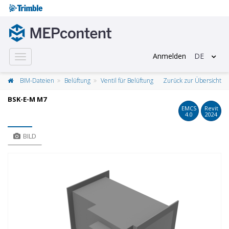
Anmelden
DE
Toggle
navigation
BIM-Dateien
Belüftung
Ventil für Belüftung
Zurück zur Übersicht
BSK-E-M M7
EMCS
Revit
4.0
2024
BILD