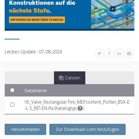
Letztes Update :
07-08-2024
Dateien
Dateiname
VE_Valve_Rectangular Fire_MEPcontent_Pichler_BSK-E
-L S_INT-EN.rfa (
Katalogtyp
)
Herunterladen
Zur Download-Liste hinzufügen