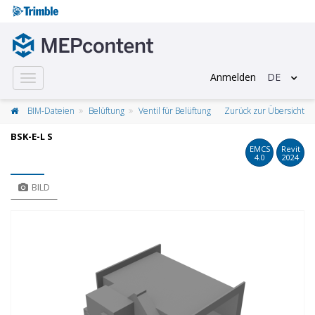
Anmelden
DE
Toggle
navigation
BIM-Dateien
Belüftung
Ventil für Belüftung
Zurück zur Übersicht
BSK-E-L S
EMCS
Revit
4.0
2024
BILD