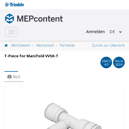
Anmelden
DE
Toggle
navigation
BIM-Dateien
Mechanisch
Formteile
Zurück zur Übersicht
T-Piece for Manifold VVSK-T
EMCS
Revit
4.0
2024
BILD