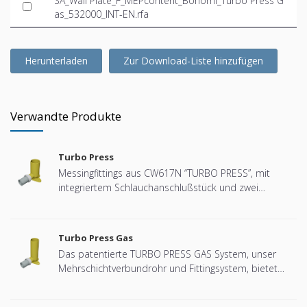
SA_Wall Plate_F_MEPcontent_Bonomi_Turbo Press G
as_532000_INT-EN.rfa
Herunterladen
Zur Download-Liste hinzufügen
Verwandte Produkte
Turbo Press
Messingfittings aus CW617N “TURBO PRESS”, mit
integriertem Schlauchanschlußstück und zwei
alterungsbestänigen EPDM O-Ringen die
hochtemperatur- und hochdruckbeanspruchbar sind,
bei gleichzeitiger Gewährleistung der hydraulischen
Turbo Press Gas
Dichtheit. Das besondere Profil des O-Rings lässt bei
Das patentierte TURBO PRESS GAS System, unser
versehentlich nicht verpressten Verbindungen bei der
Mehrschichtverbundrohr und Fittingsystem, bietet
Dichtheitsprüfung auffallen. Die TURBO PRESS Fittinge
höchstmögliche Sicherheit für Gas Installationen im
sind bis Größe 32 mit Presswerkzeugen und
Hausbau. Durch dieses System ist eine sehr einfache
Pressbacken der Konturen TH, B, U und H