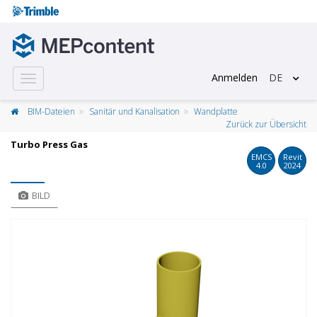
Anmelden
DE
Toggle
navigation
BIM-Dateien
Sanitär und Kanalisation
Wandplatte
Zurück zur Übersicht
Turbo Press Gas
EMCS
Revit
4.0
2024
BILD