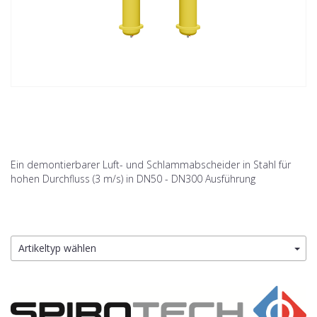
Ein demontierbarer Luft- und Schlammabscheider in Stahl für
hohen Durchfluss (3 m/s) in DN50 - DN300 Ausführung
Artikeltyp wählen