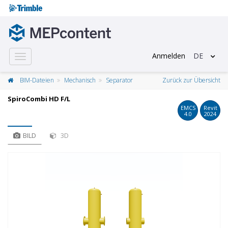
Anmelden
DE
Toggle
navigation
BIM-Dateien
Mechanisch
Separator
Zurück zur Übersicht
SpiroCombi HD F/L
EMCS
Revit
4.0
2024
BILD
3D