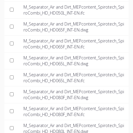
M_Separator_Air and Dirt_MEPcontent_Spirotech_Spi
roCombi_HD_HD050L_INT-EN.ifc
M_Separator_Air and Dirt_MEPcontent_Spirotech_Spi
roCombi_HD_HD065F_INT-EN.dwg
M_Separator_Air and Dirt_MEPcontent_Spirotech_Spi
roCombi_HD_HD065F_INT-EN.ifc
M_Separator_Air and Dirt_MEPcontent_Spirotech_Spi
roCombi_HD_HD065L_INT-EN.dwg
M_Separator_Air and Dirt_MEPcontent_Spirotech_Spi
roCombi_HD_HD065L_INT-EN.ifc
M_Separator_Air and Dirt_MEPcontent_Spirotech_Spi
roCombi_HD_HD080F_INT-EN.dwg
M_Separator_Air and Dirt_MEPcontent_Spirotech_Spi
roCombi_HD_HD080F_INT-EN.ifc
M_Separator_Air and Dirt_MEPcontent_Spirotech_Spi
roCombi_HD_HD080L_INT-EN.dwg