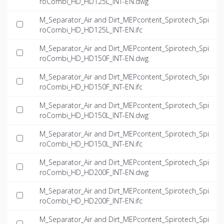
roCombi_HD_HD125L_INT-EN.dwg
M_Separator_Air and Dirt_MEPcontent_Spirotech_Spi
roCombi_HD_HD125L_INT-EN.ifc
M_Separator_Air and Dirt_MEPcontent_Spirotech_Spi
roCombi_HD_HD150F_INT-EN.dwg
M_Separator_Air and Dirt_MEPcontent_Spirotech_Spi
roCombi_HD_HD150F_INT-EN.ifc
M_Separator_Air and Dirt_MEPcontent_Spirotech_Spi
roCombi_HD_HD150L_INT-EN.dwg
M_Separator_Air and Dirt_MEPcontent_Spirotech_Spi
roCombi_HD_HD150L_INT-EN.ifc
M_Separator_Air and Dirt_MEPcontent_Spirotech_Spi
roCombi_HD_HD200F_INT-EN.dwg
M_Separator_Air and Dirt_MEPcontent_Spirotech_Spi
roCombi_HD_HD200F_INT-EN.ifc
M_Separator_Air and Dirt_MEPcontent_Spirotech_Spi