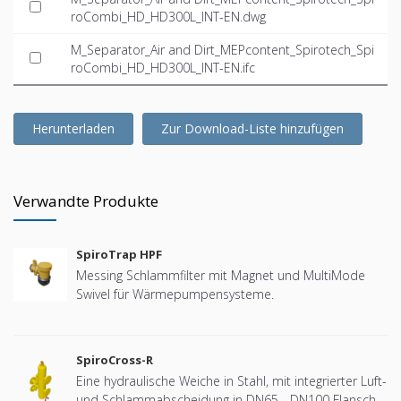
roCombi_HD_HD300L_INT-EN.dwg
M_Separator_Air and Dirt_MEPcontent_Spirotech_Spi
roCombi_HD_HD300L_INT-EN.ifc
Herunterladen
Zur Download-Liste hinzufügen
Verwandte Produkte
SpiroTrap HPF
Messing Schlammfilter mit Magnet und MultiMode
Swivel für Wärmepumpensysteme.
SpiroCross-R
Eine hydraulische Weiche in Stahl, mit integrierter Luft-
und Schlammabscheidung in DN65 - DN100 Flansch-