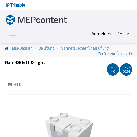
Anmelden
DE
Toggle
navigation
BIM-Dateien
Belüftung
Wärmetauscher für Belüftung
Zurück zur Übersicht
Flair 400 left & right
EMCS
Revit
4.0
2024
BILD