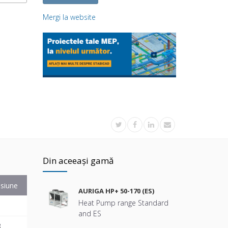
Mergi la website
Din aceeași gamă
siune
AURIGA HP+ 50-170 (ES)
Heat Pump range Standard
and ES
B