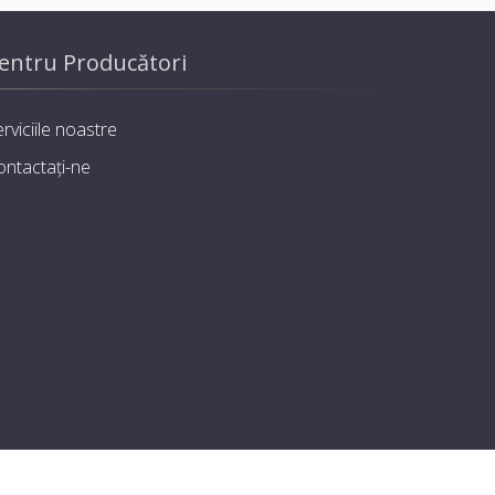
entru Producători
rviciile noastre
ontactați-ne