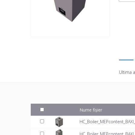
Ultima a
Nume fișier
HC_Boiler_MEPcontent_BAXI_
HC_Boiler_MEPcontent_BAXI_