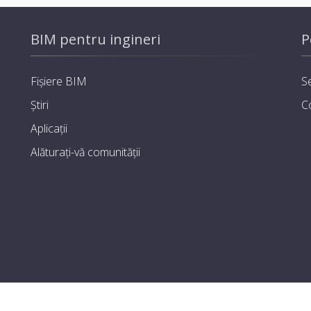
BIM pentru ingineri
P
Fișiere BIM
Se
Știri
C
Aplicații
Alăturați-vă comunității