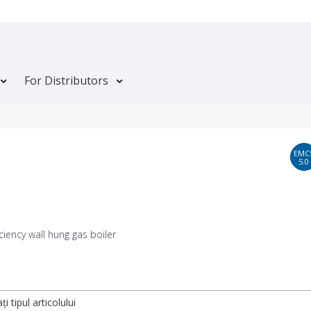
For Distributors
EMC
5.0
iciency wall hung gas boiler
ți tipul articolului