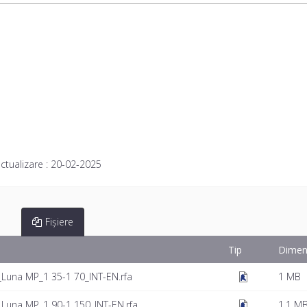
ctualizare :
20-02-2025
Fișiere
Tip
Dimen
Luna MP_1 35-1 70_INT-EN.rfa
1 MB
Luna MP_1 90-1 150_INT-EN.rfa
1.1 M