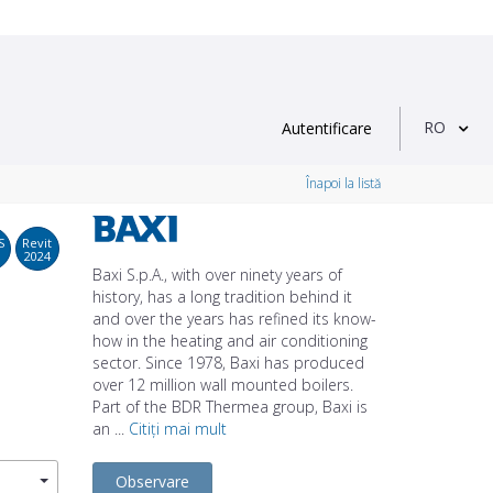
RO
Autentificare
Înapoi la listă
S
Revit
2024
Baxi S.p.A., with over ninety years of
history, has a long tradition behind it
and over the years has refined its know-
how in the heating and air conditioning
sector. Since 1978, Baxi has produced
over 12 million wall mounted boilers.
Part of the BDR Thermea group, Baxi is
an ...
Citiți mai mult
Observare