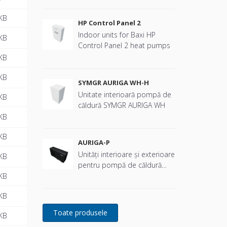
KB
HP Control Panel 2
Indoor units for Baxi HP
KB
Control Panel 2 heat pumps
KB
KB
SYMGR AURIGA WH-H
Unitate interioară pompă de
KB
căldură SYMGR AURIGA WH
KB
KB
AURIGA-P
Unități interioare și exterioare
KB
pentru pompă de căldură
Auriga-P
KB
KB
KB