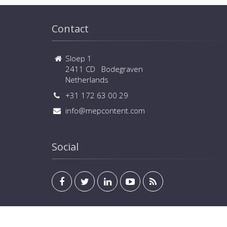
Contact
Sloep 1
2411 CD Bodegraven
Netherlands
+31 172 63 00 29
info@mepcontent.com
Social