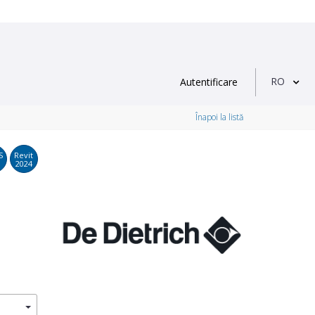
RO
Autentificare
Înapoi la listă
S
Revit
2024