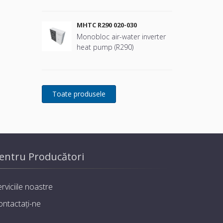
MHTC R290 020-030
Monobloc air-water inverter
heat pump (R290)
entru Producători
rviciile noastre
ontactați-ne