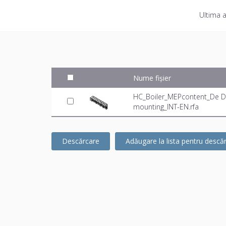
Ultima a
Nume fișier
HC_Boiler_MEPcontent_De Di
mounting_INT-EN.rfa
Descărcare
Adăugare la lista pentru descă