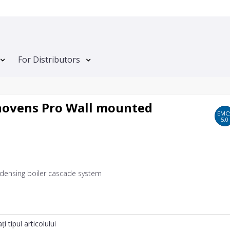
For Distributors
nnovens Pro Wall mounted
EMC
5.0
densing boiler cascade system
ți tipul articolului