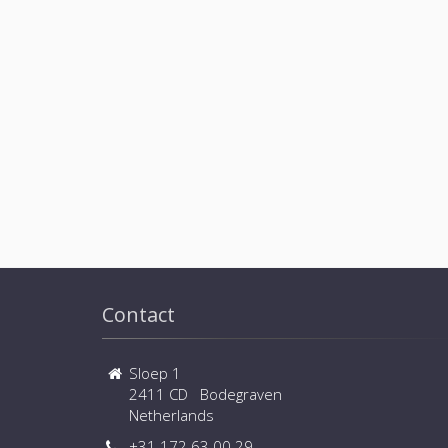
Contact
Sloep 1
2411 CD Bodegraven
Netherlands
+31 172 63 00 29