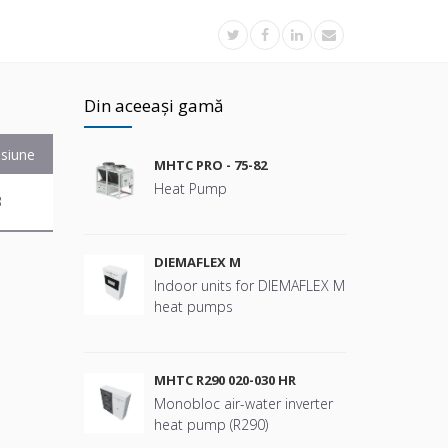
Din aceeași gamă
siune
MHTC PRO - 75-82
Heat Pump
B
DIEMAFLEX M
Indoor units for DIEMAFLEX M
heat pumps
MHTC R290 020-030 HR
Monobloc air-water inverter
heat pump (R290)