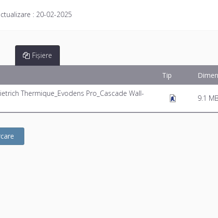
ctualizare :
20-02-2025
Fișiere
Tip
Dimen
etrich Thermique_Evodens Pro_Cascade Wall-
9.1 M
rcare