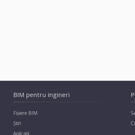
BIM pentru ingineri
P
Fișiere BIM
Se
Știri
C
Aplicații