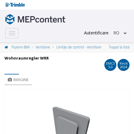
Autentificare
RO
Toggle
navigation
Fișiere BIM
Ventilare
Unități de control - Ventilare
Înapoi la listă
Wohnraumregler WRR
EMCS
Revit
5.0
2024
IMAGINE