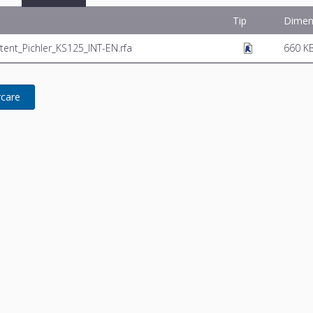
Tip
Dimen
nt_Pichler_KS125_INT-EN.rfa
660 K
rcare