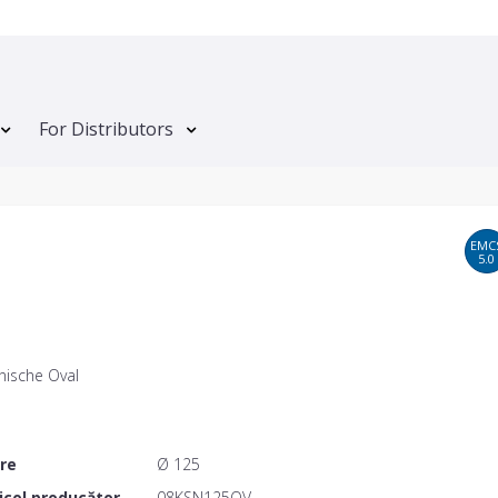
For Distributors
EMC
5.0
nische Oval
ere
Ø 125
icol producător
08KSN125OV