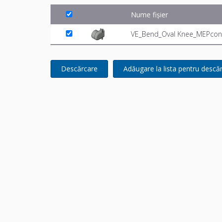
Nume fișier
VE_Bend_Oval Knee_MEPconte
Descărcare
Adăugare la lista pentru descă