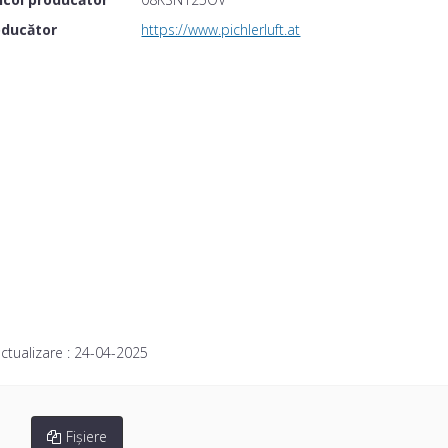
oducător
https://www.pichlerluft.at
ctualizare :
24-04-2025
Fișiere