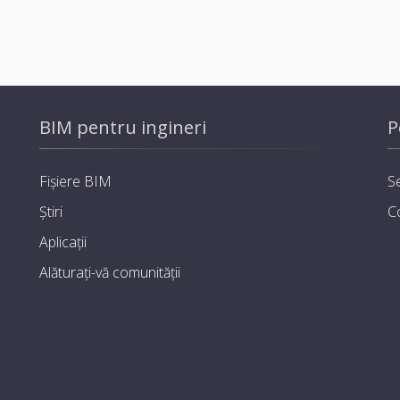
BIM pentru ingineri
P
Fișiere BIM
Se
Știri
C
Aplicații
Alăturați-vă comunității