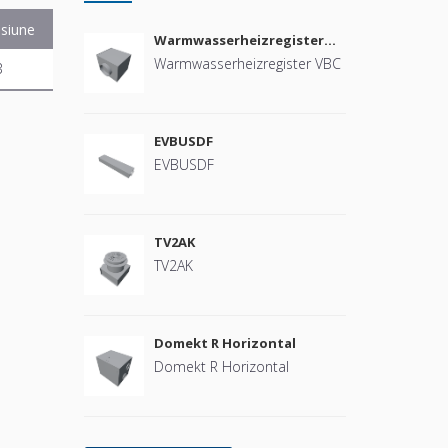
siune
Warmwasserheizregister
VBC
Warmwasserheizregister VBC
B
EVBUSDF
EVBUSDF
TV2AK
TV2AK
Domekt R Horizontal
Domekt R Horizontal