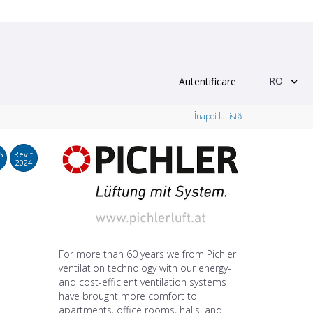
RO
Autentificare
Înapoi la listă
S
Revit
2024
For more than 60 years we from Pichler
ventilation technology with our energy-
and cost-efficient ventilation systems
have brought more comfort to
apartments, office rooms, halls, and