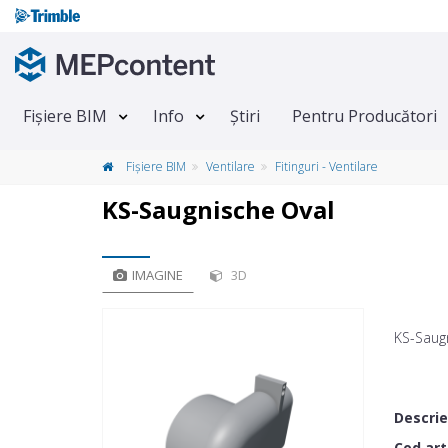
Fișiere BIM
Info
Știri
Pentru Producători
Fișiere BIM
Ventilare
Fitinguri - Ventilare
KS-Saugnische Oval
IMAGINE
3D
KS-Saug
Descri
Cod art