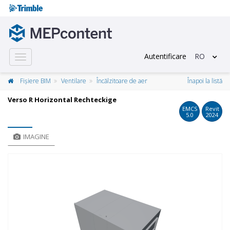
Autentificare
RO
Toggle
navigation
Fișiere BIM
Ventilare
Încălzitoare de aer
Înapoi la listă
Verso R Horizontal Rechteckige
EMCS
Revit
5.0
2024
IMAGINE