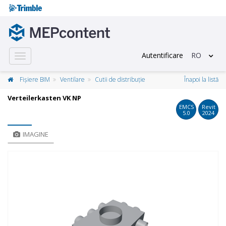
Autentificare
RO
Toggle
navigation
Fișiere BIM
Ventilare
Cutii de distribuţie
Înapoi la listă
Verteilerkasten VK NP
EMCS
Revit
5.0
2024
IMAGINE