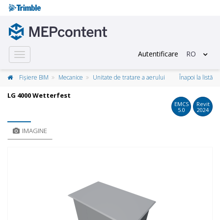
Autentificare
RO
Toggle
navigation
Fișiere BIM
Mecanice
Unitate de tratare a aerului
Înapoi la listă
LG 4000 Wetterfest
EMCS
Revit
5.0
2024
IMAGINE