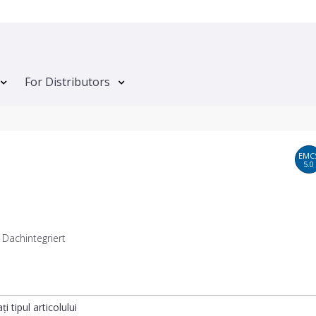
For Distributors
EMC
5.0
Dachintegriert
ți tipul articolului