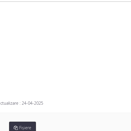
ctualizare :
24-04-2025
Fișiere