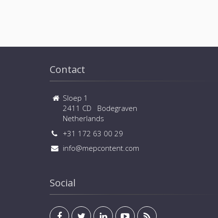
Contact
Sloep 1
2411 CD Bodegraven
Netherlands
+31 172 63 00 29
info@mepcontent.com
Social