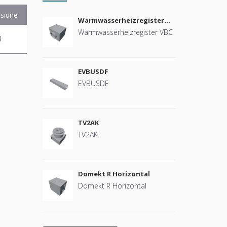
siune
Warmwasserheizregister
VBC
Warmwasserheizregister VBC
B
EVBUSDF
EVBUSDF
TV2AK
TV2AK
Domekt R Horizontal
Domekt R Horizontal