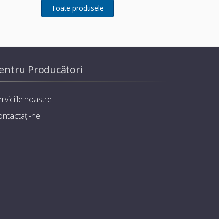
entru Producători
rviciile noastre
ontactați-ne