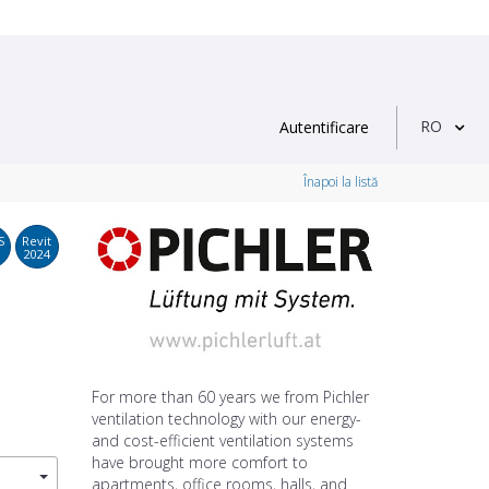
RO
Autentificare
Înapoi la listă
S
Revit
2024
For more than 60 years we from Pichler
ventilation technology with our energy-
and cost-efficient ventilation systems
have brought more comfort to
apartments, office rooms, halls, and