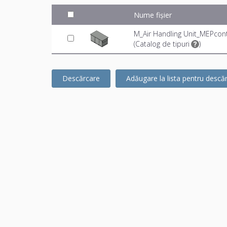
Nume fișier
M_Air Handling Unit_MEPcont
(
Catalog de tipuri
)
Descărcare
Adăugare la lista pentru descă