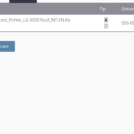
Tip
Dimen
ent_Pichler_LG 4000 Roof_INT-EN.rfa
656 K
rcare