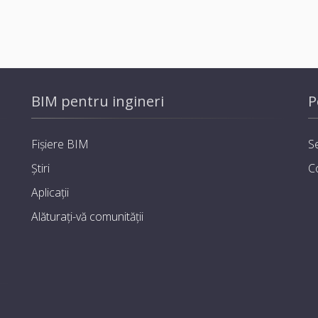
BIM pentru ingineri
P
Fișiere BIM
Se
Știri
C
Aplicații
Alăturați-vă comunității