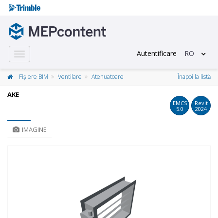
Autentificare
RO
Toggle
navigation
Fișiere BIM
Ventilare
Atenuatoare
Înapoi la listă
AKE
EMCS
Revit
5.0
2024
IMAGINE