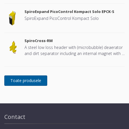
SpiroExpand PicoControl Kompact Solo EPCK-S
SpiroExpand PicoControl Kompact Solo
SpiroCross-RM
A steel low loss header with (microbubble) deaerator
and dirt separator including an internal magnet with a
DN65 or DN100 flange connection, developed for
Remeha
Contact