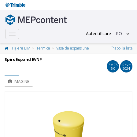
Autentificare
RO
Toggle
navigation
Fișiere BIM
Termice
Vase de expansiune
Înapoi la listă
SpiroExpand EVNP
EMCS
Revit
5.0
2024
IMAGINE