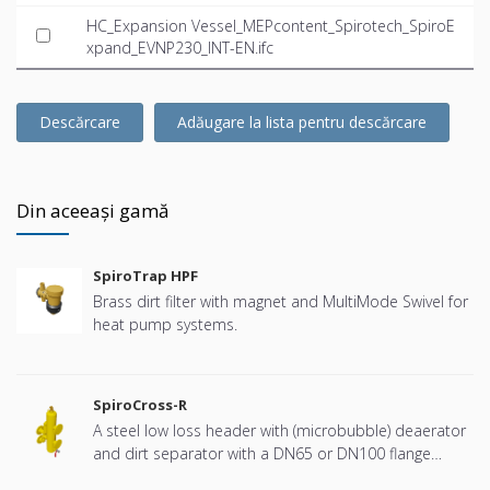
HC_Expansion Vessel_MEPcontent_Spirotech_SpiroE
xpand_EVNP230_INT-EN.ifc
Descărcare
Adăugare la lista pentru descărcare
Din aceeași gamă
SpiroTrap HPF
Brass dirt filter with magnet and MultiMode Swivel for
heat pump systems.
SpiroCross-R
A steel low loss header with (microbubble) deaerator
and dirt separator with a DN65 or DN100 flange
connection, developed for Remeha