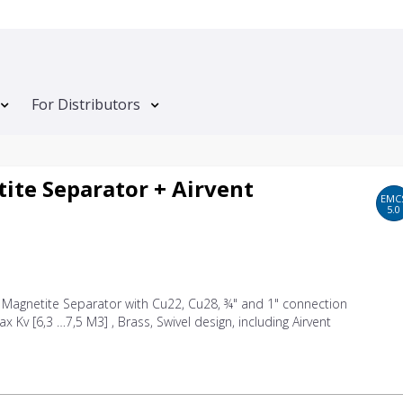
For Distributors
ite Separator + Airvent
EMC
5.0
 Magnetite Separator with Cu22, Cu28, ¾" and 1" connection
x Kv [6,3 …7,5 M3] , Brass, Swivel design, including Airvent