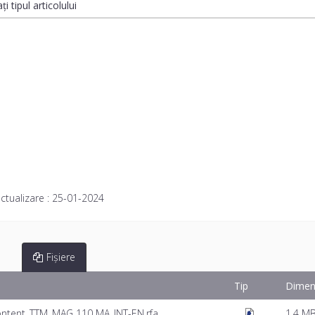
ți tipul articolului
ctualizare :
25-01-2024
Fișiere
Tip
Dimen
ontent_TTM_MAG 110 MA_INT-EN.rfa
1.4 M