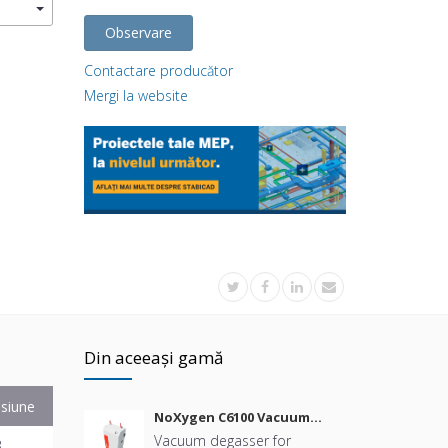
Observare
Contactare producător
Mergi la website
Din aceeași gamă
siune
NoXygen C6100 Vacuum
Degasser
Vacuum degasser for
B