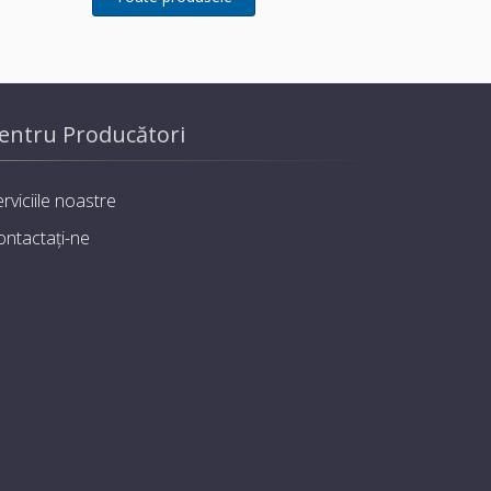
încălzire prin pardoseală
Temp. interval: +5 – +110 °C,
max. presiune: 1,0 Mpa.
entru Producători
rviciile noastre
ontactați-ne