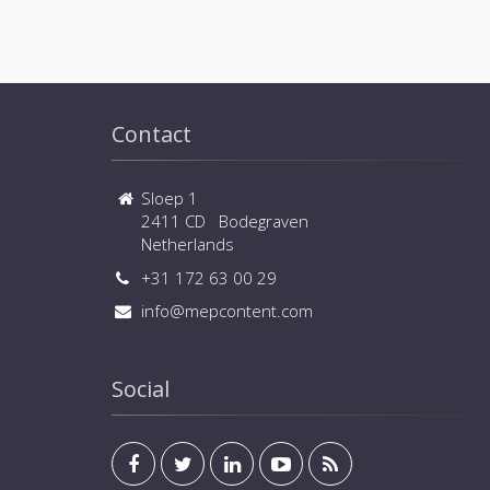
Contact
Sloep 1
2411 CD Bodegraven
Netherlands
+31 172 63 00 29
info@mepcontent.com
Social