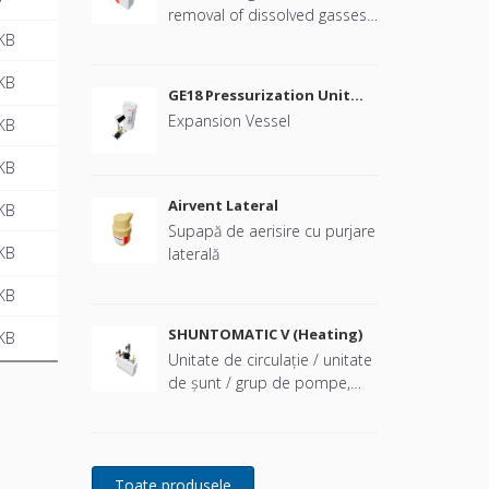
removal of dissolved gasses
in heating and comfort
KB
cooling systems. Min/max
KB
system pressure: +4 bar to
GE18 Pressurization Unit
+10 bar. PN16. Temp. Range:
and Expansion Vessel
Expansion Vessel
KB
0 – +70 °C. Allowed media:
Water and deionisedwater
KB
Ethanol less than 30 vol%.
BMS connectivity: Modbus
Airvent Lateral
KB
RTU (RS485)
Supapă de aerisire cu purjare
KB
laterală
KB
SHUNTOMATIC V (Heating)
KB
Unitate de circulație / unitate
de șunt / grup de pompe,
prefabricate și gata de
utilizare plug-and-play pentru
aplicații precum radiatoare,
ventilație și sisteme de