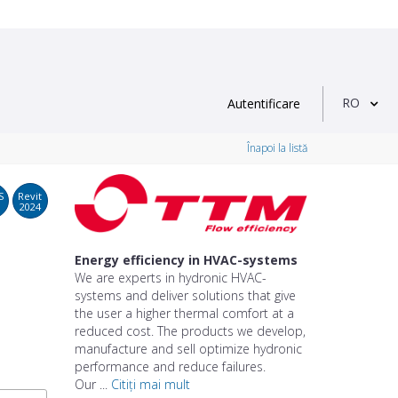
RO
Autentificare
Înapoi la listă
S
Revit
2024
Energy efficiency in HVAC-systems
We are experts in hydronic HVAC-
systems and deliver solutions that give
the user a higher thermal comfort at a
reduced cost. The products we develop,
manufacture and sell optimize hydronic
performance and reduce failures.
Our ...
Citiți mai mult